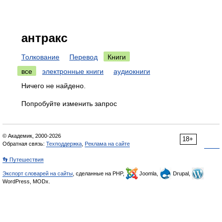
антракс
Толкование
Перевод
Книги
все
электронные книги
аудиокниги
Ничего не найдено.
Попробуйте изменить запрос
© Академик, 2000-2026
18+
Обратная связь:
Техподдержка
,
Реклама на сайте
👣 Путешествия
Экспорт словарей на сайты
, сделанные на PHP,
Joomla,
Drupal,
WordPress, MODx.